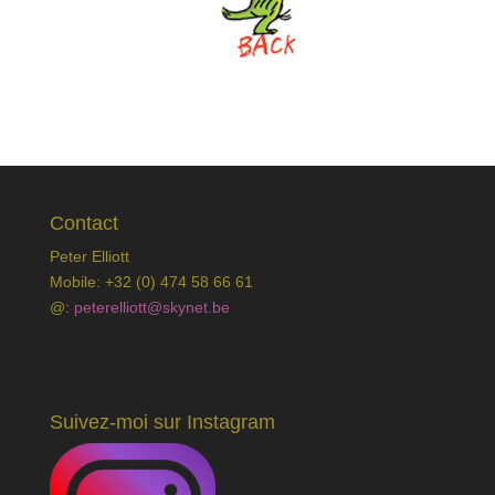
Contact
Peter Elliott
Mobile: +32 (0) 474 58 66 61
@:
peterelliott@skynet.be
Suivez-moi sur Instagram