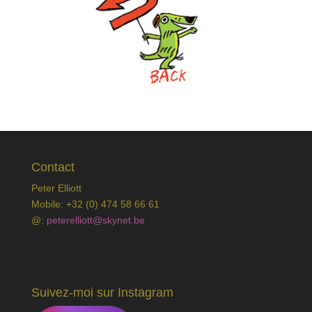
Contact
Peter Elliott
Mobile: +32 (0) 474 58 66 61
@:
peterelliott@skynet.be
Suivez-moi sur Instagram