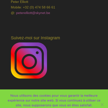
Peter Elliott
Mobile: +32 (0) 474 58 66 61
@:
peterelliott@skynet.be
Suivez-moi sur Instagram
Nous utilisons des cookies pour vous garantir la meilleure
expérience sur notre site web. Si vous continuez à utiliser ce
site, nous supposerons que vous en êtes satisfait.
Tous droits réservés @peterelliott | webdesign :