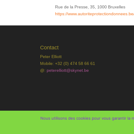
Rue de la Presse, 35, 1000 Bruxelles
https://www.autoriteprotectiondonnees.be
Contact
Peter Elliott
Mobile: +32 (0) 474 58 66 61
@:
peterelliott@skynet.be
Nous utilisons des cookies pour vous garantir la m
Tous droits réservés @peterelliott | webdesign :
a