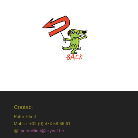
Contact
Peter Elliott
Mobile: +32 (0) 474 58 66 61
@:
peterelliott@skynet.be