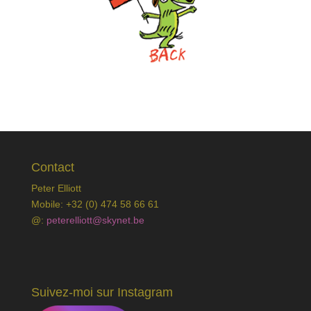
Contact
Peter Elliott
Mobile: +32 (0) 474 58 66 61
@:
peterelliott@skynet.be
Suivez-moi sur Instagram